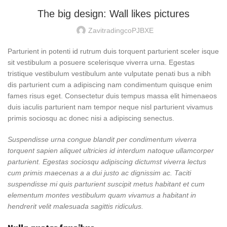
The big design: Wall likes pictures
ZavitradingcoPJBXE
Parturient in potenti id rutrum duis torquent parturient sceler isque
sit vestibulum a posuere scelerisque viverra urna. Egestas
tristique vestibulum vestibulum ante vulputate penati bus a nibh
dis parturient cum a adipiscing nam condimentum quisque enim
fames risus eget. Consectetur duis tempus massa elit himenaeos
duis iaculis parturient nam tempor neque nisl parturient vivamus
primis sociosqu ac donec nisi a adipiscing senectus.
Suspendisse urna congue blandit per condimentum viverra
torquent sapien aliquet ultricies id interdum natoque ullamcorper
parturient. Egestas sociosqu adipiscing dictumst viverra lectus
cum primis maecenas a a dui justo ac dignissim ac. Taciti
suspendisse mi quis parturient suscipit metus habitant et cum
elementum montes vestibulum quam vivamus a habitant in
hendrerit velit malesuada sagittis ridiculus.